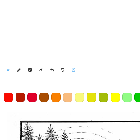
Home
Draw
Pencil
Eraser
Undo
Clear
Save