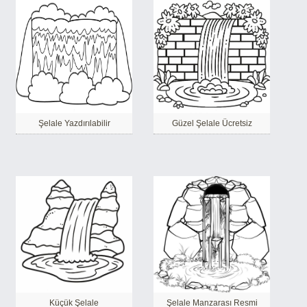
Şelale Yazdırılabilir
Güzel Şelale Ücretsiz
Küçük Şelale
Şelale Manzarası Resmi