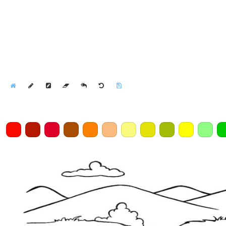
Home
Draw
Pencil
Eraser
Undo
Clear
Save