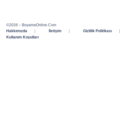
©2026 – BoyamaOnline.Com
Hakkımızda
|
İletişim
|
Gizlilik Politikası
|
Kullanım Koşulları