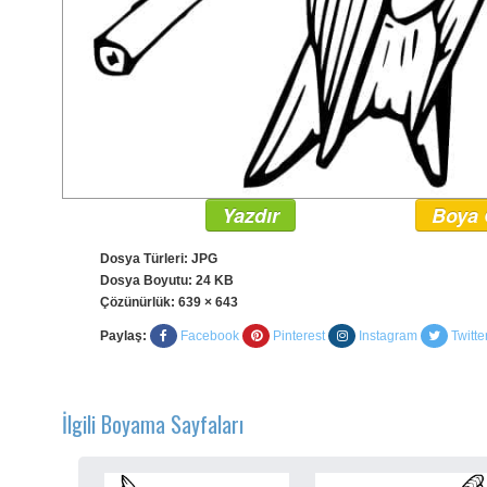
Yazdır
Boya 
Dosya Türleri: JPG
Dosya Boyutu: 24 KB
Çözünürlük:
639 × 643
Paylaş:
Facebook
Pinterest
Instagram
Twitte
İlgili Boyama Sayfaları