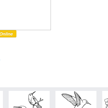
Online
r