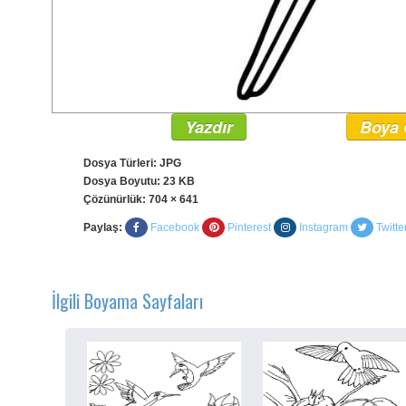
Yazdır
Boya 
Dosya Türleri: JPG
Dosya Boyutu: 23 KB
Çözünürlük:
704 × 641
Paylaş:
Facebook
Pinterest
Instagram
Twitte
İlgili Boyama Sayfaları