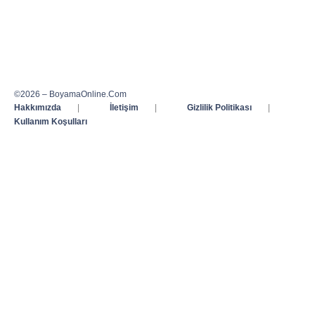
©2026 – BoyamaOnline.Com
Hakkımızda
|
İletişim
|
Gizlilik Politikası
|
Kullanım Koşulları