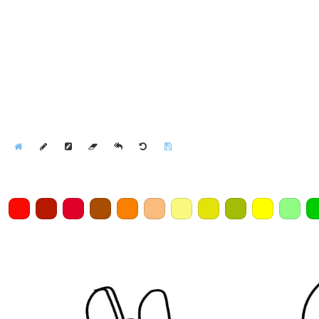
Home
Draw
Pencil
Eraser
Undo
Clear
Save