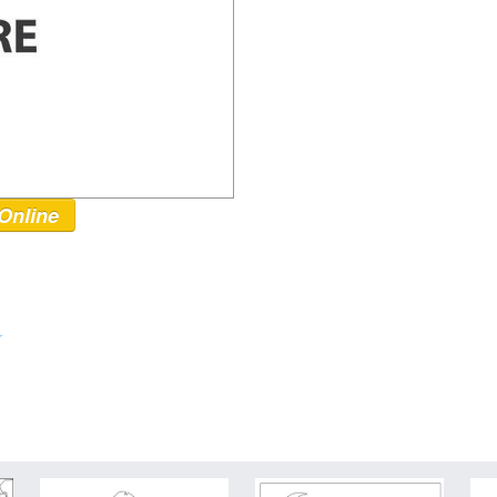
Online
r