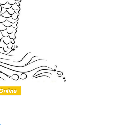
Online
r