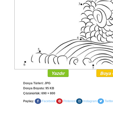
Yazdır
Boya 
Dosya Türleri: JPG
Dosya Boyutu: 95 KB
Çözünürlük:
690 × 800
Paylaş:
Facebook
Pinterest
Instagram
Twitte