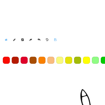
Home
Draw
Pencil
Eraser
Undo
Clear
Save