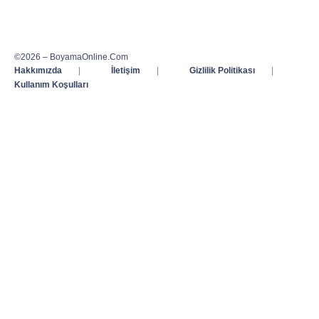
©2026 – BoyamaOnline.Com
Hakkımızda
|
İletişim
|
Gizlilik Politikası
|
Kullanım Koşulları