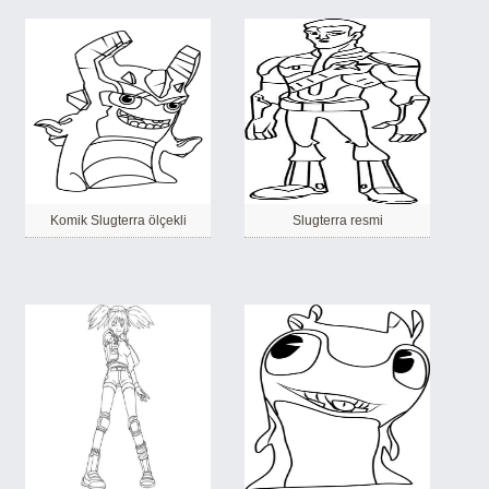
Komik Slugterra ölçekli
Slugterra resmi