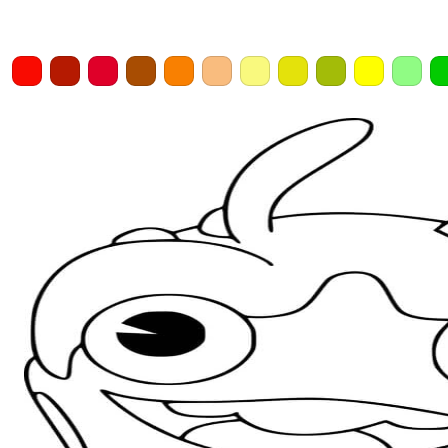
Home
Draw
Pencil
Eraser
Undo
Clear
Save