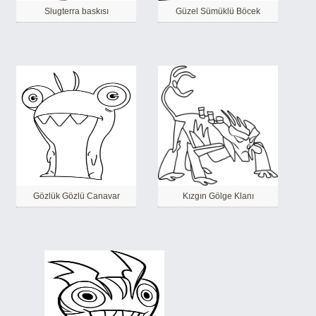
Slugterra baskısı
Güzel Sümüklü Böcek
Gözlük Gözlü Canavar
Kızgın Gölge Klanı