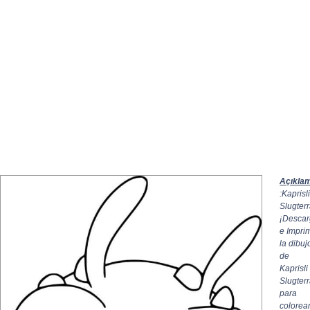
Açıkla
:Kaprisl
Slugter
¡Desca
e Imprim
la dibuj
de
Kaprisli
Slugter
para
colorea