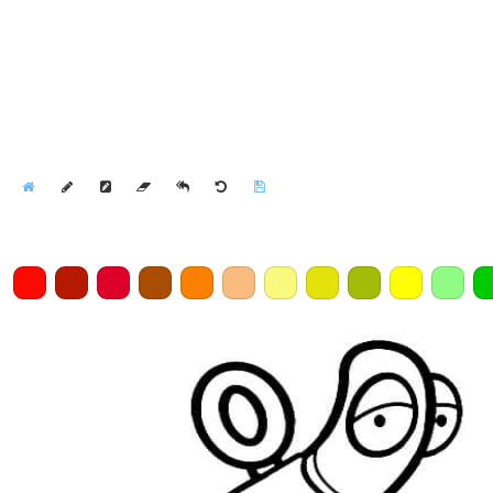
Home
Draw
Pencil
Eraser
Undo
Clear
Save