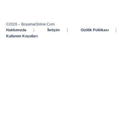
©2026 – BoyamaOnline.Com
Hakkımızda
|
İletişim
|
Gizlilik Politikası
|
Kullanım Koşulları