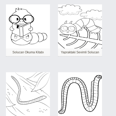
Solucan Okuma Kitabı
Yapraktaki Sevimli Solucan