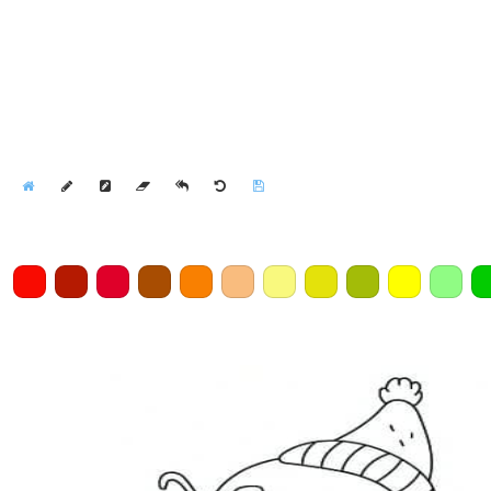
Home
Draw
Pencil
Eraser
Undo
Clear
Save