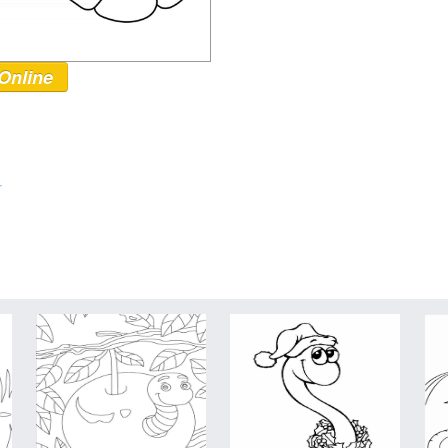
Online
r