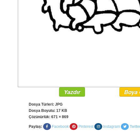
Yazdır
Boya 
Dosya Türleri: JPG
Dosya Boyutu: 17 KB
Çözünürlük:
671 × 869
Paylaş:
Facebook
Pinterest
Instagram
Twitte