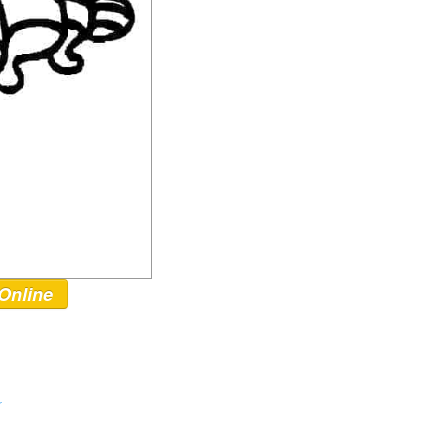
Online
r