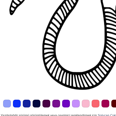
Yazdırılabilir sürümü görüntülemek veya çevrimiçi renklendirmek için
Solucan Çok