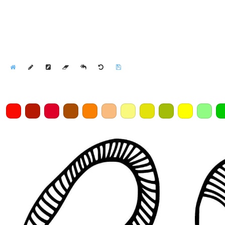
Home
Draw
Pencil
Eraser
Undo
Clear
Save