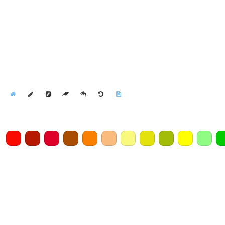
Home
Draw
Pencil
Eraser
Undo
Clear
Save