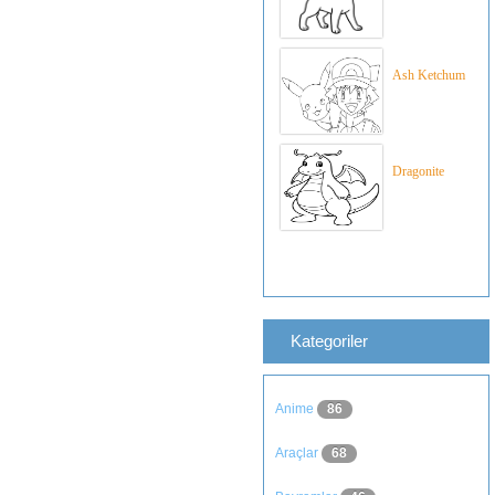
Ash Ketchum
Dragonite
Kategoriler
Anime
86
Araçlar
68