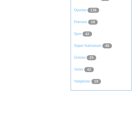
Oyunlar
138
Prenses
18
Spor
42
Süper Kahraman
48
Ünlüler
25
Yerler
42
Yetişkinler
19