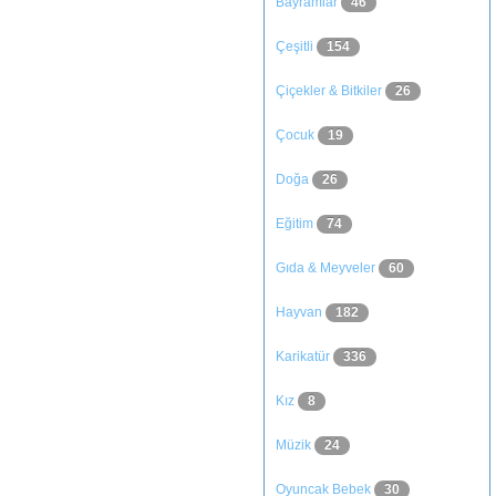
Bayramlar
46
Çeşitli
154
Çiçekler & Bitkiler
26
Çocuk
19
Doğa
26
Eğitim
74
Gıda & Meyveler
60
Hayvan
182
Karikatür
336
Kız
8
Müzik
24
Oyuncak Bebek
30