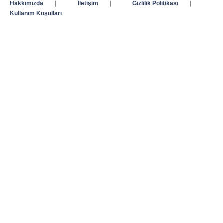
Hakkımızda
|
İletişim
|
Gizlilik Politikası
|
Kullanım Koşulları