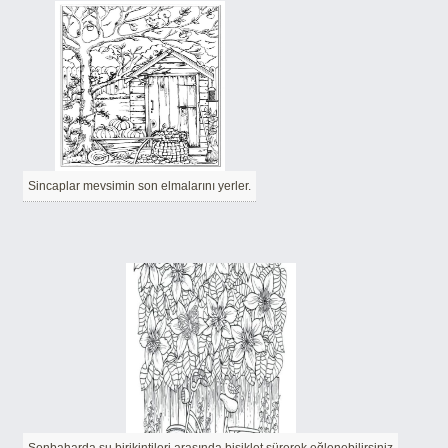
Sincaplar mevsimin son elmalarını yerler.