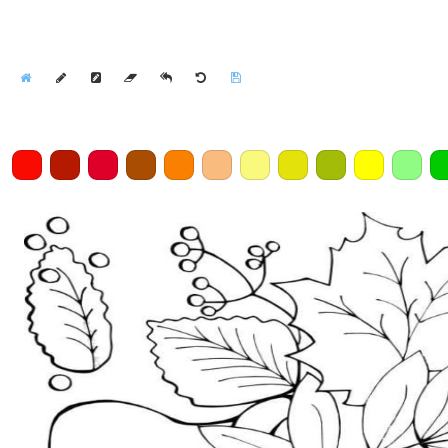
Home
Draw
Pencil
Eraser
Undo
Clear
Save