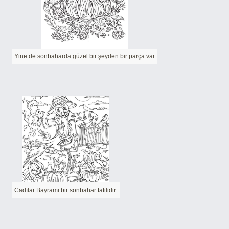
Yine de sonbaharda güzel bir şeyden bir parça var
Cadılar Bayramı bir sonbahar tatilidir.