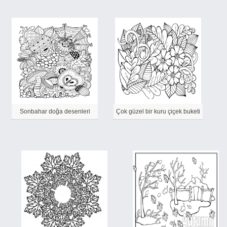
Sonbahar doğa desenleri
Çok güzel bir kuru çiçek buketi