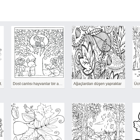
t.
Dost canlısı hayvanlar bir araya toplandı.
Ağaçlardan düşen yapraklar
Ücr