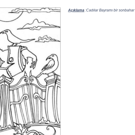
Açıklama
:Cadılar Bayramı bir sonbahar ta