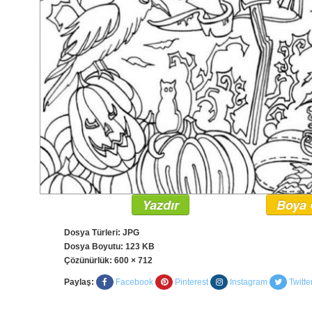
Yazdır
Boya 
Dosya Türleri: JPG
Dosya Boyutu: 123 KB
Çözünürlük:
600 × 712
Paylaş:
Facebook
Pinterest
Instagram
Twitte