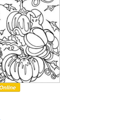
Online
r