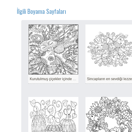
İlgili Boyama Sayfaları
Kurutulmuş çiçekler içinde küçük tilki
Sincapların en sevdiği lezze