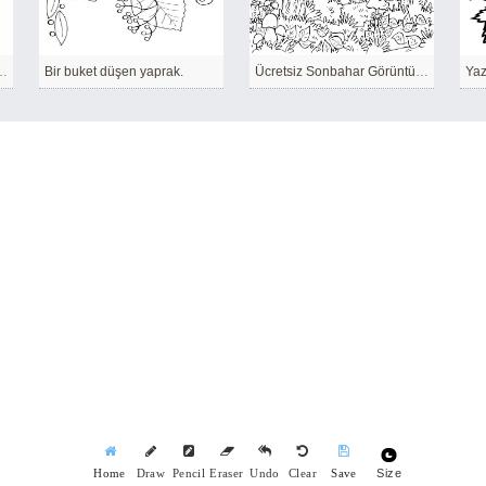
inden oluşan zarif çelenk
Bir buket düşen yaprak.
Ücretsiz Sonbahar Görüntü HD
Size
Home
Draw
Pencil
Eraser
Undo
Clear
Save