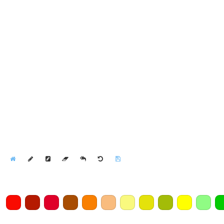
Home
Draw
Pencil
Eraser
Undo
Clear
Save