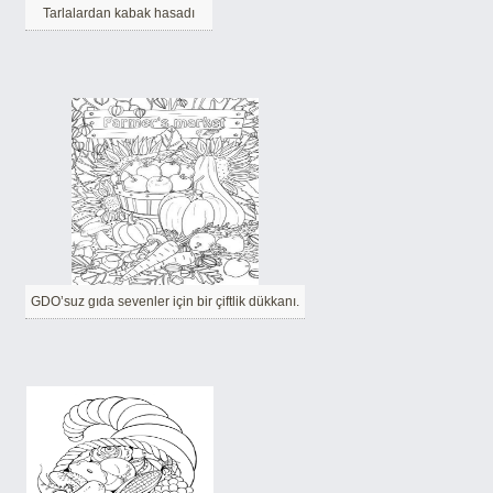
Tarlalardan kabak hasadı
GDO’suz gıda sevenler için bir çiftlik dükkanı.