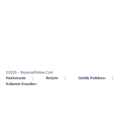
©2026 – BoyamaOnline.Com
Hakkımızda
|
İletişim
|
Gizlilik Politikası
|
Kullanım Koşulları