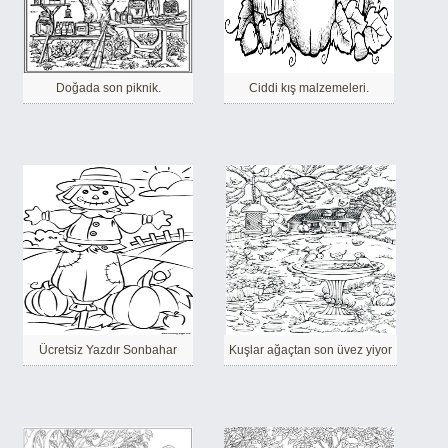
Doğada son piknik.
Ciddi kış malzemeleri.
Ücretsiz Yazdır Sonbahar
Kuşlar ağaçtan son üvez yiyor