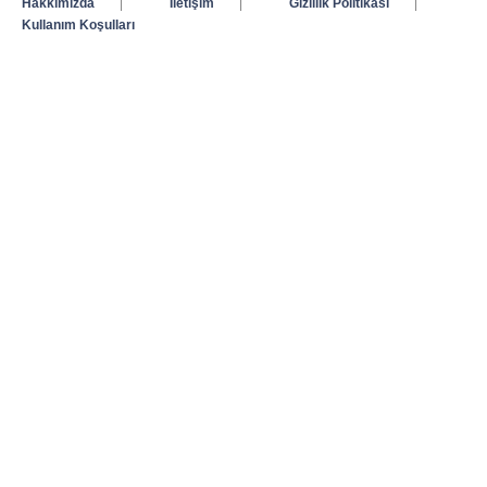
Hakkımızda
|
İletişim
|
Gizlilik Politikası
|
Kullanım Koşulları