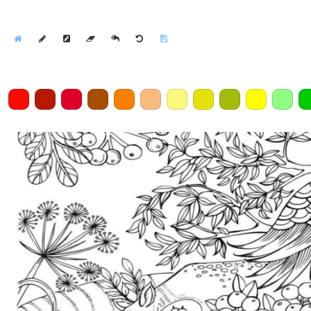
Home
Draw
Pencil
Eraser
Undo
Clear
Save