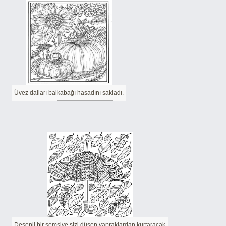
Üvez dalları balkabağı hasadını sakladı.
Desenli bir şemsiye sizi düşen yapraklardan kurtaracak