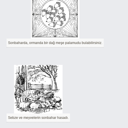
Sonbaharda, ormanda bir dağ meşe palamudu bulabilirsiniz.
Sebze ve meyvelerin sonbahar hasadı.