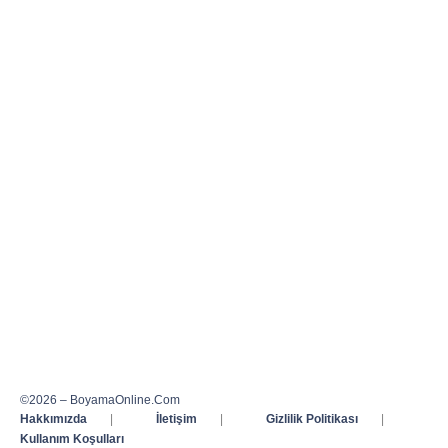
©2026 – BoyamaOnline.Com
Hakkımızda
|
İletişim
|
Gizlilik Politikası
|
Kullanım Koşulları