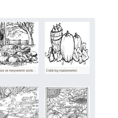
Sebze ve meyvelerin sonbahar hasadı.
Ciddi kış malzemeleri.