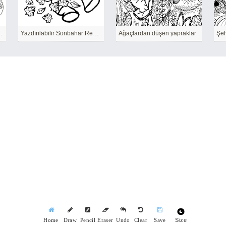
hasat yeterlidir.
Yazdırılabilir Sonbahar Resim
Ağaçlardan düşen yapraklar
Size
Home
Draw
Pencil
Eraser
Undo
Clear
Save