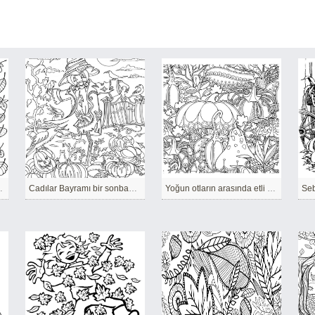
klardan kurtaracak
Cadılar Bayramı bir sonbahar tatilidir.
Yoğun otların arasında etli kabaklar