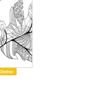
Online
r