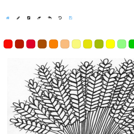
Home
Draw
Pencil
Eraser
Undo
Clear
Save