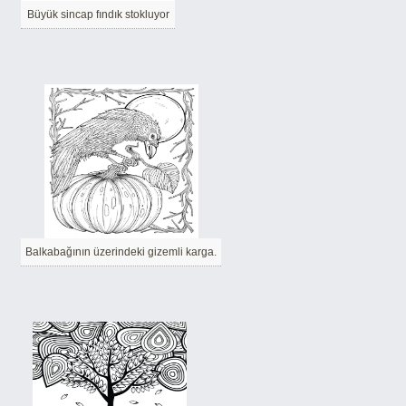
Büyük sincap fındık stokluyor
Balkabağının üzerindeki gizemli karga.