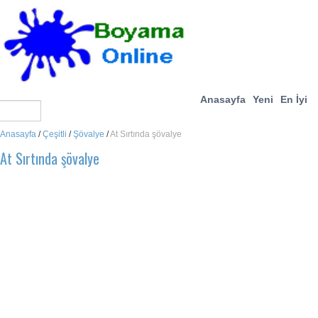
Anasayfa
Yeni
En İyi
Anasayfa
/
Çeşitli
/
Şövalye
/
At Sırtında şövalye
At Sırtında şövalye