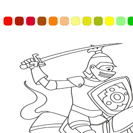
Home
Draw
Pencil
Eraser
Undo
Clear
Save