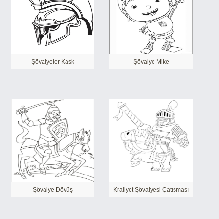
Şövalyeler Kask
Şövalye Mike
Şövalye Dövüş
Kraliyet Şövalyesi Çatışması