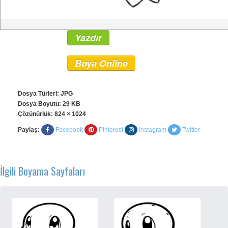
Yazdır
Boya Online
Dosya Türleri: JPG
Dosya Boyutu: 29 KB
Çözünürlük:
824 × 1024
Paylaş:
Facebook
Pinterest
Instagram
Twitter
İlgili Boyama Sayfaları