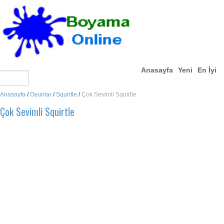
Anasayfa
Yeni
En İyi
Anasayfa
/
Oyunlar
/
Squirtle
/
Çok Sevimli Squirtle
Çok Sevimli Squirtle