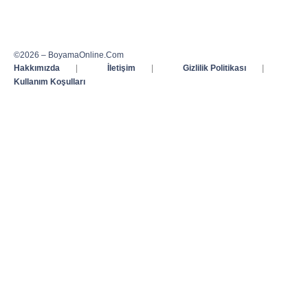
©2026 – BoyamaOnline.Com
Hakkımızda
|
İletişim
|
Gizlilik Politikası
|
Kullanım Koşulları