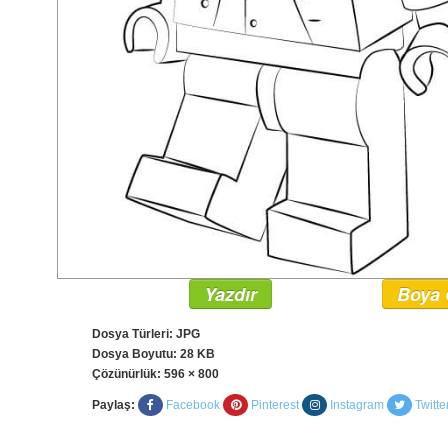
Yazdır
Boya 
Dosya Türleri: JPG
Dosya Boyutu: 28 KB
Çözünürlük:
596 × 800
Paylaş:
Facebook
Pinterest
Instagram
Twitte