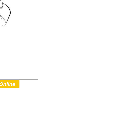
Online
r