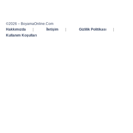
©2026 – BoyamaOnline.Com
Hakkımızda
|
İletişim
|
Gizlilik Politikası
|
Kullanım Koşulları