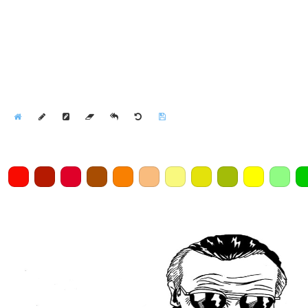
Home
Draw
Pencil
Eraser
Undo
Clear
Save