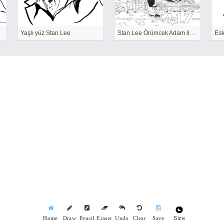
Yaşlı yüz Stan Lee
Stan Lee Örümcek Adam ile Tanışıyor
Esk
Size
Home
Draw
Pencil
Eraser
Undo
Clear
Save