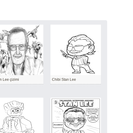
n Lee çizimi
Chibi Stan Lee