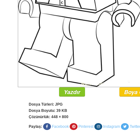
Yazdır
Boya 
Dosya Türleri: JPG
Dosya Boyutu: 39 KB
Çözünürlük:
448 × 800
Paylaş:
Facebook
Pinterest
Instagram
Twitte