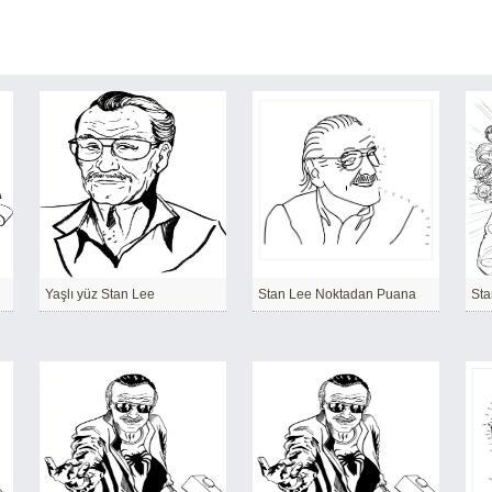
Yaşlı yüz Stan Lee
Stan Lee Noktadan Puana
Sta