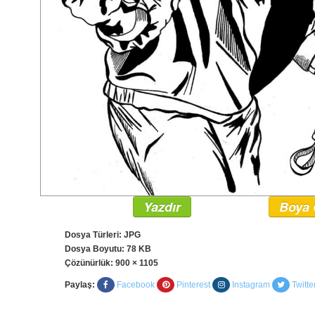
Yazdır
Boya 
Dosya Türleri: JPG
Dosya Boyutu: 78 KB
Çözünürlük:
900 × 1105
Paylaş:
Facebook
Pinterest
Instagram
Twitte