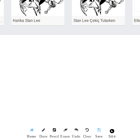
rmen kitap Okuyor
Harika Stan Lee
Stan Lee Çekiç Tutarken
Ell
Size
Home
Draw
Pencil
Eraser
Undo
Clear
Save