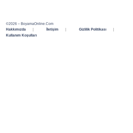
©2026 – BoyamaOnline.Com
Hakkımızda
|
İletişim
|
Gizlilik Politikası
|
Kullanım Koşulları