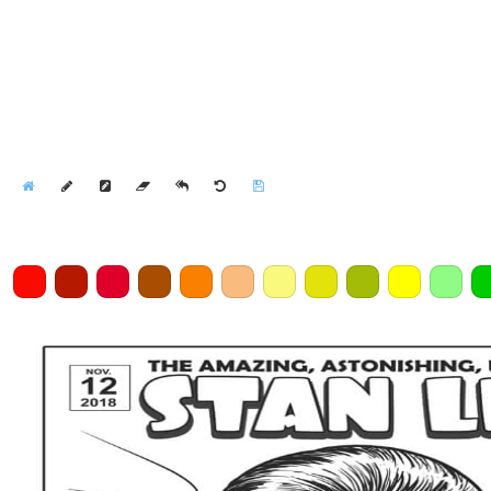
Home
Draw
Pencil
Eraser
Undo
Clear
Save