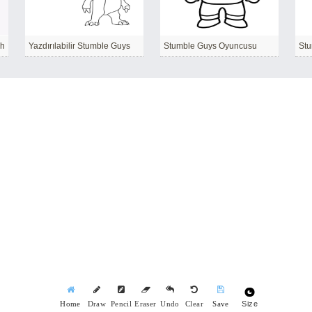
sh
Yazdırılabilir Stumble Guys
Stumble Guys Oyuncusu
Stu
Size
Home
Draw
Pencil
Eraser
Undo
Clear
Save