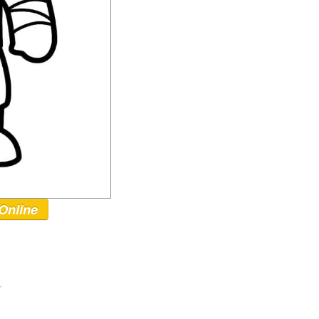
Online
r