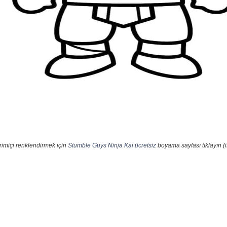
rimiçi renklendirmek için
Stumble Guys Ninja Kai ücretsiz
boyama sayfası tıklayın (