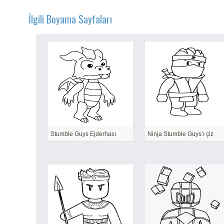
İlgili Boyama Sayfaları
Stumble Guys Ejderhası
Ninja Stumble Guys’ı çiz