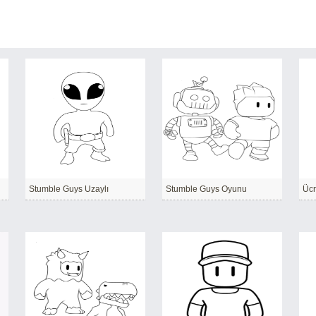
Stumble Guys Uzaylı
Stumble Guys Oyunu
Ücr