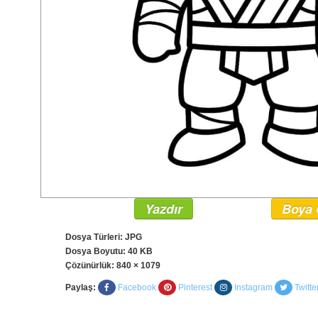
Yazdır
Boya 
Dosya Türleri: JPG
Dosya Boyutu: 40 KB
Çözünürlük:
840 × 1079
Paylaş:
Facebook
Pinterest
Instagram
Twitte