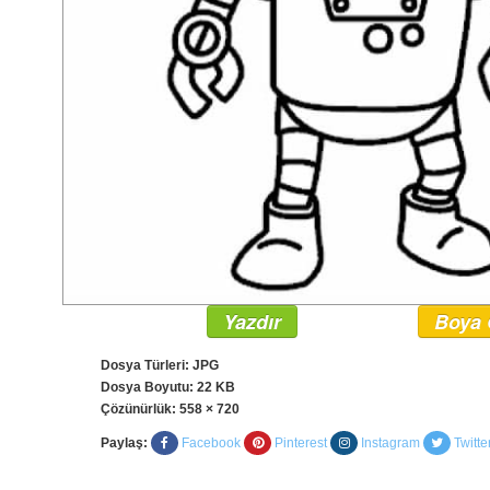
Yazdır
Boya 
Dosya Türleri: JPG
Dosya Boyutu: 22 KB
Çözünürlük:
558 × 720
Paylaş:
Facebook
Pinterest
Instagram
Twitte