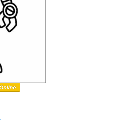
Online
r