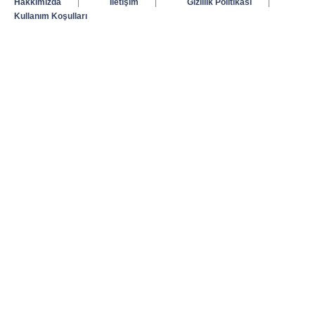
Hakkımızda
|
İletişim
|
Gizlilik Politikası
|
Kullanım Koşulları