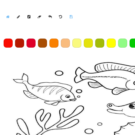
Home
Draw
Pencil
Eraser
Undo
Clear
Save