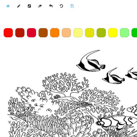
Home
Draw
Pencil
Eraser
Undo
Clear
Save