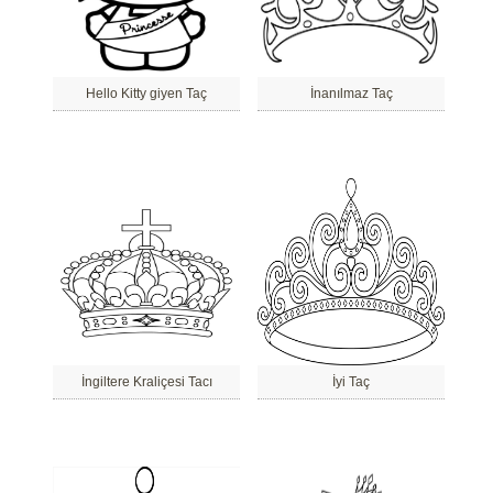
Hello Kitty giyen Taç
İnanılmaz Taç
İngiltere Kraliçesi Tacı
İyi Taç