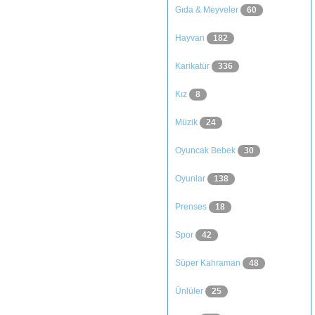
Gıda & Meyveler
60
Hayvan
182
Karikatür
336
Kız
8
Müzik
24
Oyuncak Bebek
30
Oyunlar
138
Prenses
18
Spor
42
Süper Kahraman
48
Ünlüler
25