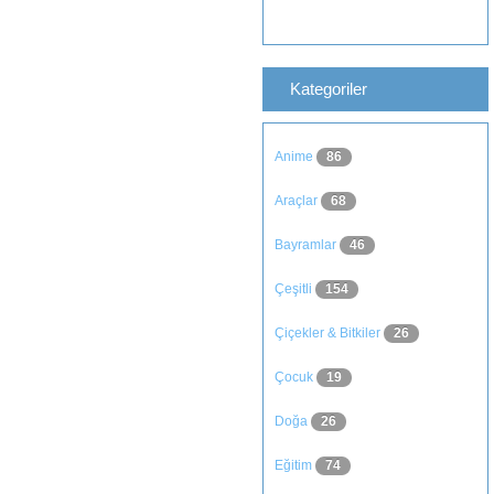
Kategoriler
Anime
86
Araçlar
68
Bayramlar
46
Çeşitli
154
Çiçekler & Bitkiler
26
Çocuk
19
Doğa
26
Eğitim
74