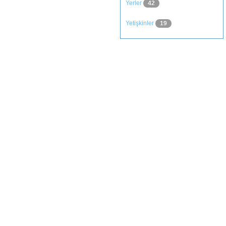
Yerler
42
Yetişkinler
19