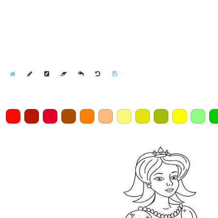
Home
Draw
Pencil
Eraser
Undo
Clear
Save