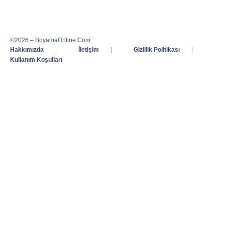
©2026 – BoyamaOnline.Com
Hakkımızda
|
İletişim
|
Gizlilik Politikası
|
Kullanım Koşulları