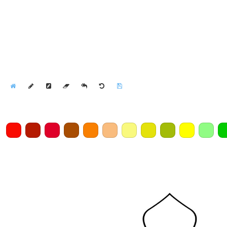
Home
Draw
Pencil
Eraser
Undo
Clear
Save