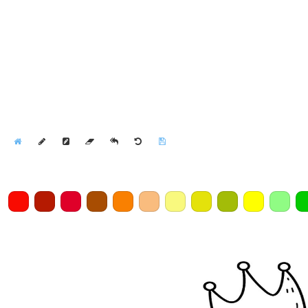
Home
Draw
Pencil
Eraser
Undo
Clear
Save