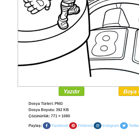
Yazdır
Boya 
Dosya Türleri: PNG
Dosya Boyutu: 392 KB
Çözünürlük:
771 × 1080
Paylaş:
Facebook
Pinterest
Instagram
Twitte