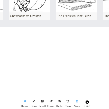
ayfa 14
Chewsocka ve Uzaktan
The Fixies’ten Tom’u çizin – Sayfa 5
The
Size
Home
Draw
Pencil
Eraser
Undo
Clear
Save