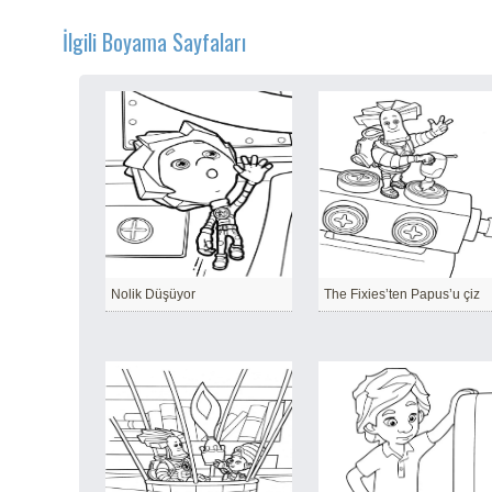
İlgili Boyama Sayfaları
Nolik Düşüyor
The Fixies’ten Papus’u çiz