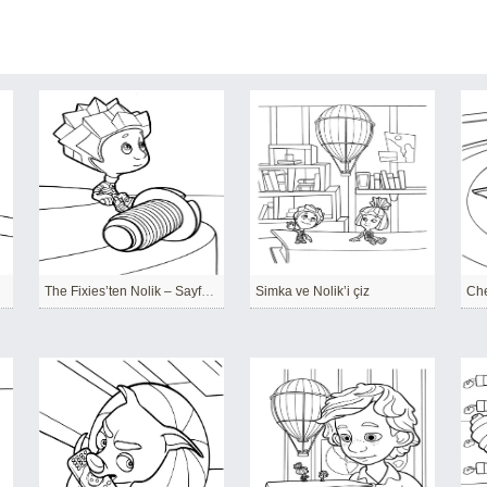
The Fixies’ten Nolik – Sayfa 1
Simka ve Nolik’i çiz
Ch