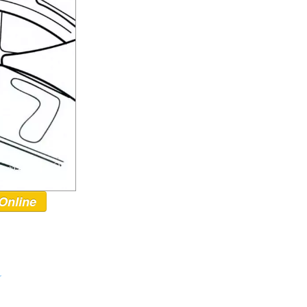
Online
r