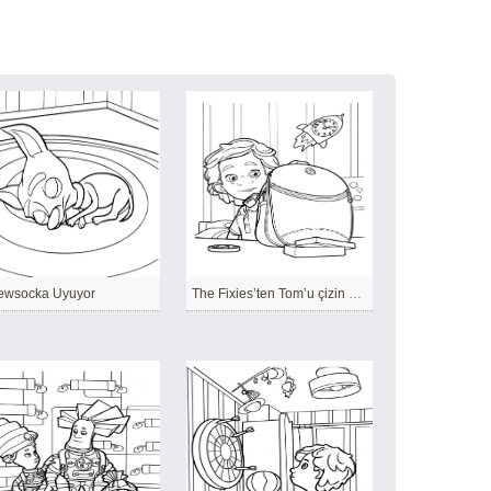
ewsocka Uyuyor
The Fixies’ten Tom’u çizin – Sayfa 11