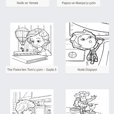
Nolik ve Yemek
Papus ve Masiya’yı çizin
The Fixies’ten Tom’u çizin – Sayfa 5
Nolik Düşüyor