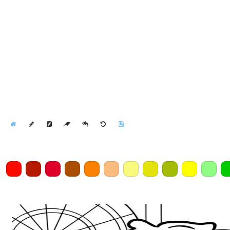
Home
Draw
Pencil
Eraser
Undo
Clear
Save