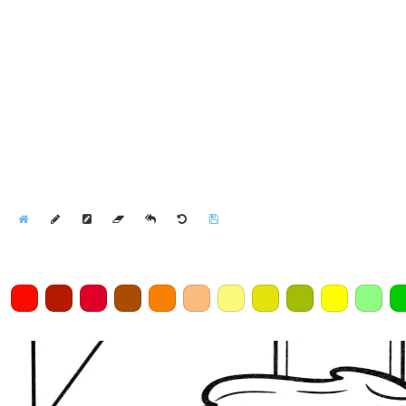
Home
Draw
Pencil
Eraser
Undo
Clear
Save