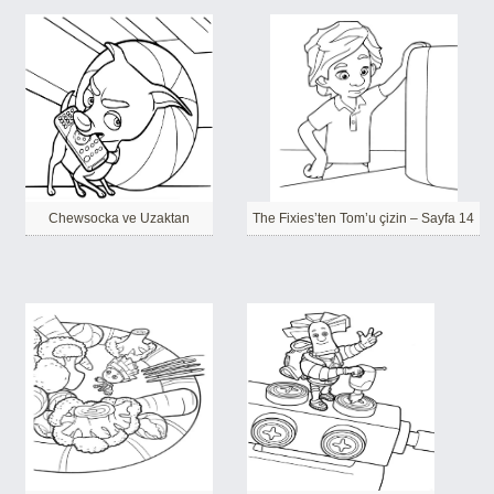
Chewsocka ve Uzaktan
The Fixies’ten Tom’u çizin – Sayfa 14