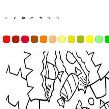
Home
Draw
Pencil
Eraser
Undo
Clear
Save