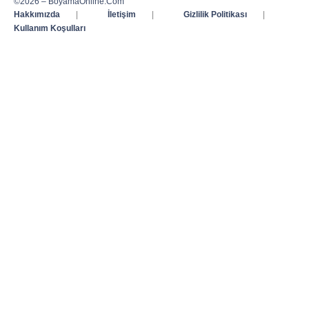
©2026 – BoyamaOnline.Com
Hakkımızda
|
İletişim
|
Gizlilik Politikası
|
Kullanım Koşulları