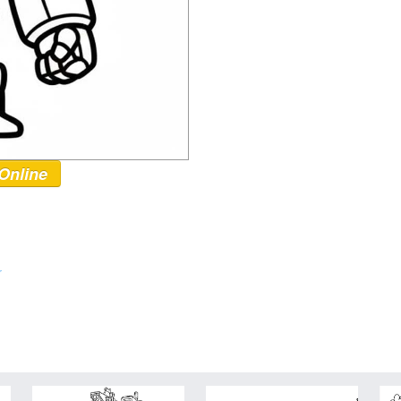
Online
r