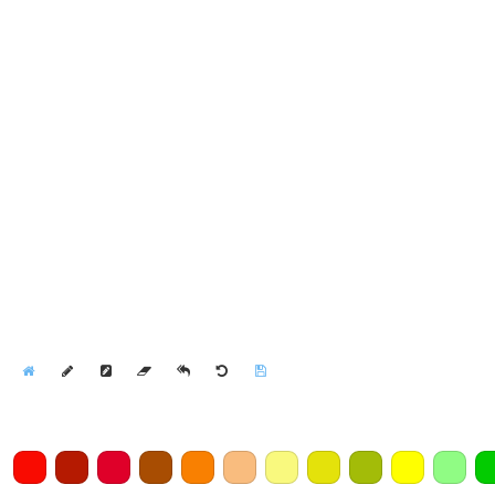
Home
Draw
Pencil
Eraser
Undo
Clear
Save