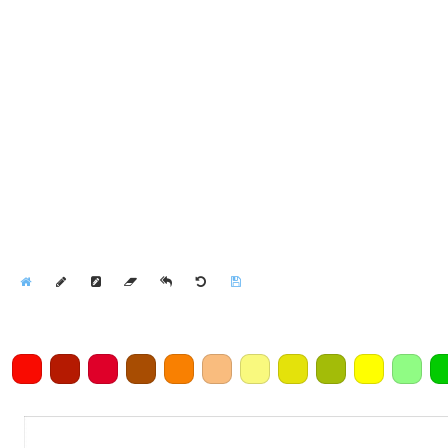
Home
Draw
Pencil
Eraser
Undo
Clear
Save