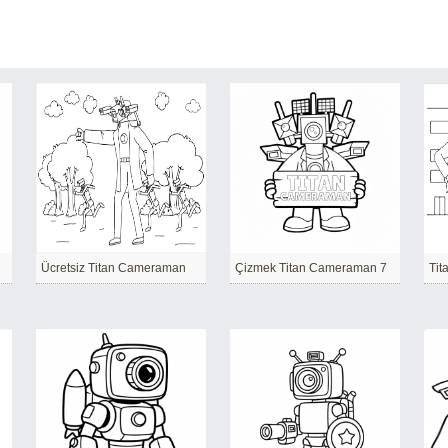
Ücretsiz Titan Cameraman
Çizmek Titan Cameraman 7
Tit