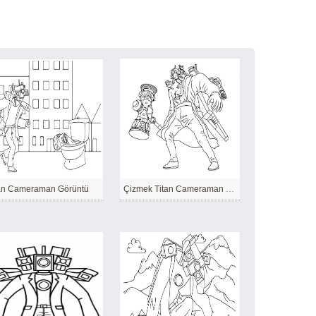
an Cameraman Görüntü
Çizmek Titan Cameraman Yazdırılabilir