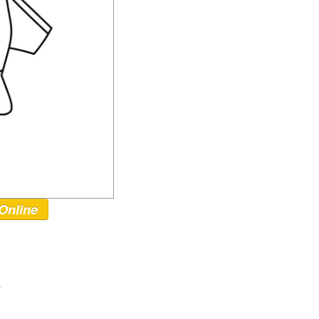
Online
r