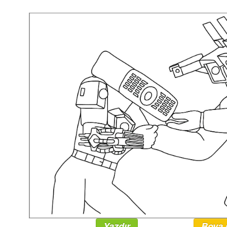
Yazdır
Boya 