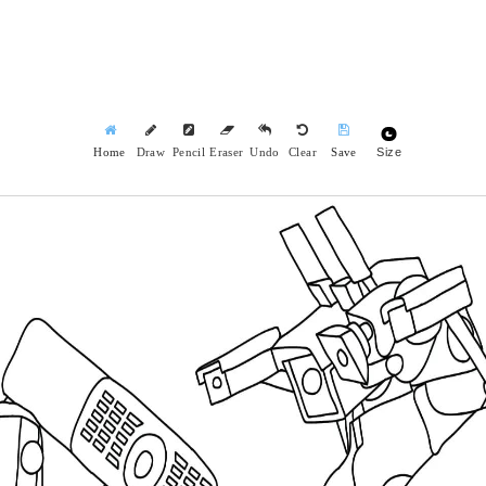
Size
Home
Draw
Pencil
Eraser
Undo
Clear
Save