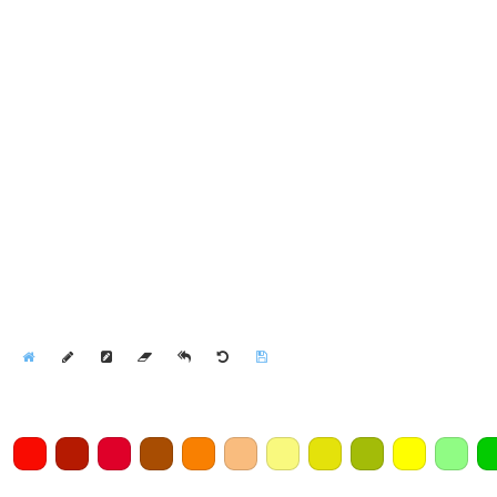
Home
Draw
Pencil
Eraser
Undo
Clear
Save