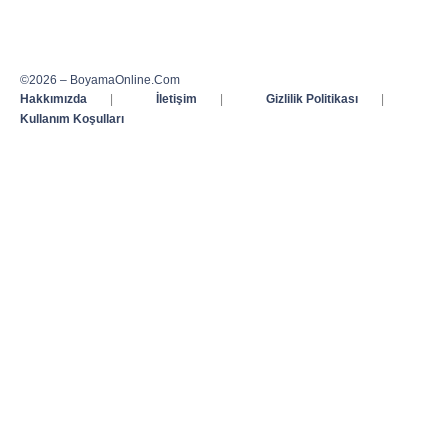
©2026 – BoyamaOnline.Com
Hakkımızda
|
İletişim
|
Gizlilik Politikası
|
Kullanım Koşulları