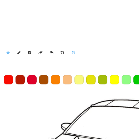
Home
Draw
Pencil
Eraser
Undo
Clear
Save