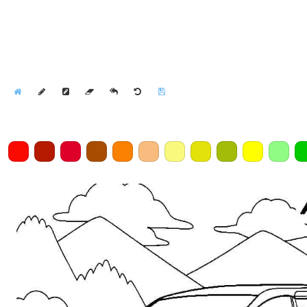
Home
Draw
Pencil
Eraser
Undo
Clear
Save