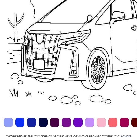
Yazdırılabilir sürümü görüntülemek veya çevrimiçi renklendirmek için
Toyota